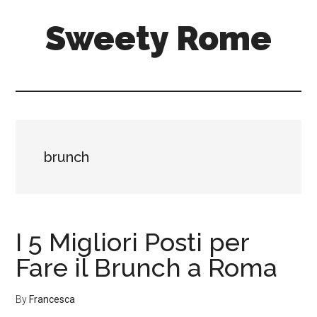
Passa
Passa
Sweety Rome
al
alla
contenuto
barra
principale
laterale
primaria
brunch
I 5 Migliori Posti per
Fare il Brunch a Roma
By
Francesca