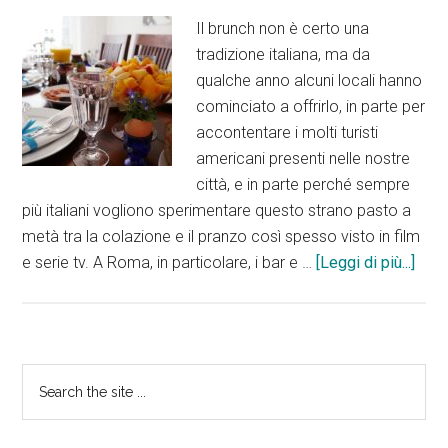
Il brunch non è certo una
tradizione italiana, ma da
qualche anno alcuni locali hanno
cominciato a offrirlo, in parte per
accontentare i molti turisti
americani presenti nelle nostre
città, e in parte perché sempre
più italiani vogliono sperimentare questo strano pasto a
metà tra la colazione e il pranzo così spesso visto in film
e serie tv. A Roma, in particolare, i bar e …
[Leggi di più...]
infoI
5
Migl
Post
per
Barra
Search
Fare
the
laterale
il
site
Brun